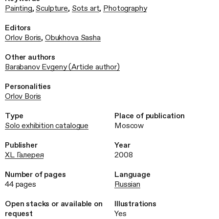
Painting
,
Sculpture
,
Sots art
,
Photography
Editors
Orlov Boris
,
Obukhova Sasha
Other authors
Barabanov Evgeny (Article author)
Personalities
Orlov Boris
Type
Place of publication
Solo exhibition catalogue
Moscow
Publisher
Year
XL Галерея
2008
Number of pages
Language
44 pages
Russian
Open stacks or available on
Illustrations
request
Yes