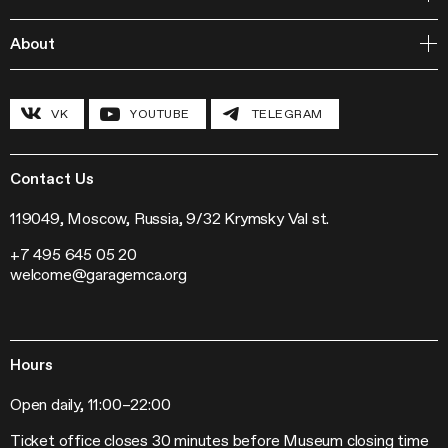
Publishing
Courses
Garage Studios
About
Lecture Cycles
Field Research
Inclusive Programs
History and program
Conferences
The Hexagon
VK
YOUTUBE
TELEGRAM
Grants and stipends
Garage Chronicle
Garage Digital
Sustainability
Garage Research Laboratories
News
Garage Screen
Press
Contact Us
Mosaic Music
Jobs
The Garage Journal
Contacts
119049, Moscow, Russia, 9/32 Krymsky Val st.
Station Radio
+7 495 645 05 20
Exhibitions
welcome@garagemca.org
Off-Site Projects
Forum of Contemporary Art Institutions
Hours
Open daily, 11:00–22:00
Ticket office closes 30 minutes before Museum closing time