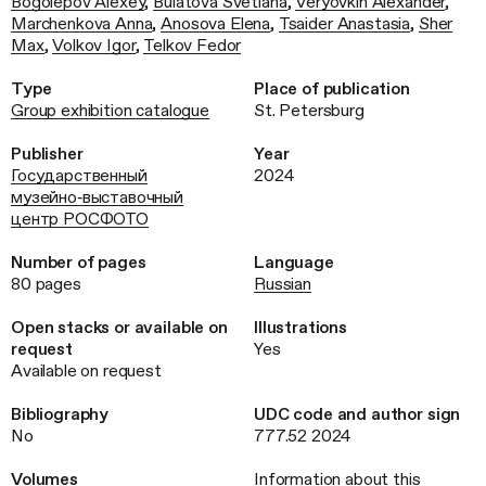
Bogolepov Alexey
,
Bulatova Svetlana
,
Veryovkin Alexander
,
Marchenkova Anna
,
Anosova Elena
,
Tsaider Anastasia
,
Sher
Max
,
Volkov Igor
,
Telkov Fedor
Type
Place of publication
Group exhibition catalogue
St. Petersburg
Publisher
Year
Государственный
2024
музейно‑выставочный
центр РОСФОТО
Number of pages
Language
80 pages
Russian
Open stacks or available on
Illustrations
request
Yes
Available on request
Bibliography
UDC code and author sign
No
777.52 2024
Volumes
Information about this