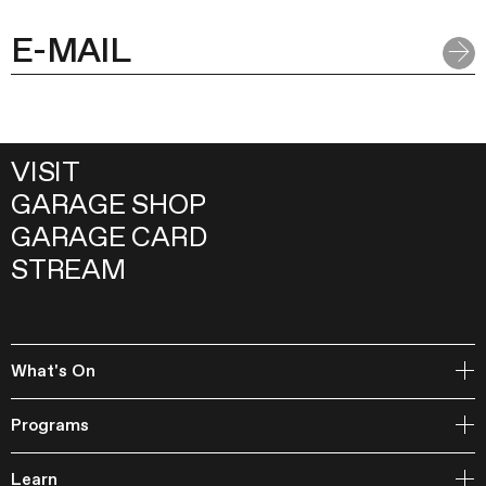
VISIT
GARAGE SHOP
GARAGE CARD
STREAM
What's On
Open Storage
Programs
Events
Garage Archive Collection and RAAN
Learn
Garage Library