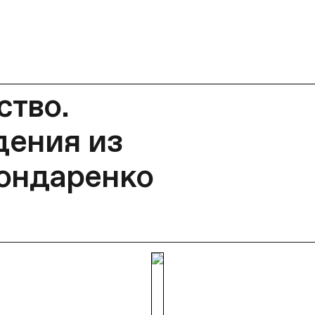
ство.
дения из
ондаренко