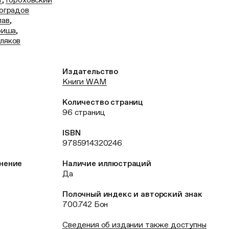
оградов
лав
,
риша
,
ляков
Издательство
Книги WAM
Количество страниц
96 страниц
ISBN
9785914320246
анение
Наличие иллюстраций
Да
Полочный индекс и авторский знак
700.742 Бон
Сведения об издании также доступны