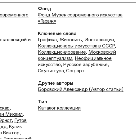
Фонд
современного
Фонд Музея современного искусства
«Гараж»
Ключевые слова
х коллекций и
Графика
,
Живопись
,
Инсталляция
,
Коллекционеры искусства в СССР
,
Коллекционирование
,
Московский
концептуализм
,
Неофициальное
искусство
,
Русское зарубежье
,
Скульптура
,
Соц‑арт
Другие авторы
Боровский Александр (Автор статьи)
Тип
скар
,
Каталог коллекции
н Михаил
,
Эрнст
,
Гутов
ндр
,
Кулик
в Виктор
,
г
,
Гороховский