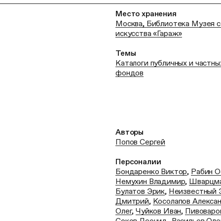
Место хранения
Москва, Библиотека Музея 
искусства «Гараж»
Темы
Каталоги публичных и частны
фондов
Авторы
Попов Сергей
Персоналии
Бондаренко Виктор
,
Рабин О
Немухин Владимир
,
Шварцма
Булатов Эрик
,
Неизвестный 
Дмитрий
,
Косолапов Алекса
Олег
,
Чуйков Иван
,
Пивоваро
Соков Леонид
,
Васильев Оле