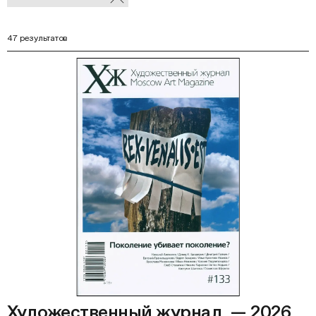
В
фильтры
Ф
47 результатов
Художественный журнал. — 2026,