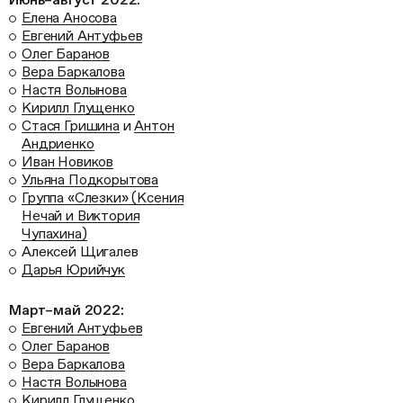
Елена Аносова
Евгений Антуфьев
Олег Баранов
Вера Баркалова
Настя Волынова
Кирилл Глущенко
Стася Гришина
и
Антон
Андриенко
Иван Новиков
Ульяна Подкорытова
Группа «Слезки» (Ксения
Нечай и Виктория
Чупахина)
Алексей Щигалев
Дарья Юрийчук
Март–май 2022:
Евгений Антуфьев
Олег Баранов
Вера Баркалова
Настя Волынова
Кирилл Глущенко