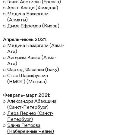
Гаянэ Аветисян (Ереван)
Араш Азади (Хамадан)
Медина Базаргали
(Алматы)
Дима Ефремов (Киров)
Апрель–июнь 2021:
Медина Базаргали (Алма-
Ата)
Айгерим Капар (Алма-
Ата)
Фархад Фарзали (Баку)
Стас Шарифуллин
(HMOT) (Москва)
Февраль–март 2021:
Александра Абакшина
(Санкт-Петербург)
Лера Лернер (Санкт-
Петербург)
Элина Петрова
(Набережные Челны)