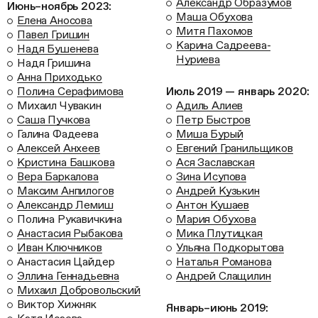
Александр Образумов
Июнь–ноябрь 2023:
Маша Обухова
Елена Аносова
Митя Пахомов
Павел Гришин
Карина Садреева-
Надя Бушенева
Нуриева
Надя Гришина
Анна Приходько
Полина Серафимова
Июль 2019 — январь 2020:
Михаил Чувакин
Адиль Алиев
Саша Пучкова
Петр Быстров
Галина Фадеева
Миша Бурый
Алексей Анхеев
Евгений Гранильщиков
Кристина Башкова
Ася Заславская
Вера Баркалова
Зина Исупова
Максим Анпилогов
Андрей Кузькин
Александр Лемиш
Антон Кушаев
Полина Рукавичкина
Мария Обухова
Анастасия Рыбакова
Мика Плутицкая
Иван Ключников
Ульяна Подкорытова
Анастасия Цайдер
Наталья Романова
Эллина Геннадьевна
Андрей Слащилин
Михаил Добровольский
Виктор Хижняк
Январь–июнь 2019: