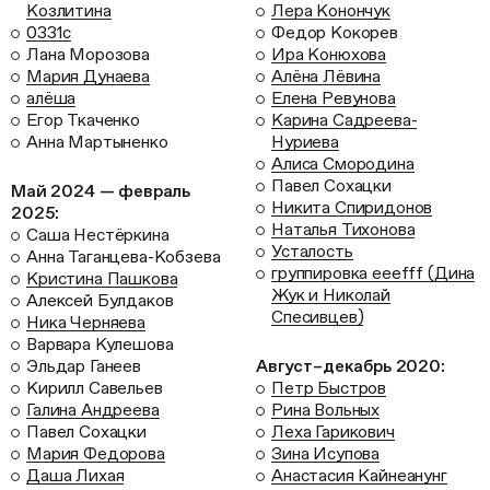
Козлитина
Лера Конончук
0331c
Федор Кокорев
Лана Морозова
Ира Конюхова
Мария Дунаева
Алёна Лёвина
алёша
Елена Ревунова
Егор Ткаченко
Карина Садреева-
Анна Мартыненко
Нуриева
Алиса Смородина
Павел Сохацки
Май 2024 — февраль
Никита Спиридонов
2025:
Наталья Тихонова
Саша Нестёркина
Усталость
Анна Таганцева-Кобзева
группировка eeefff (Дина
Кристина Пашкова
Жук и Николай
Алексей Булдаков
Спесивцев)
Ника Черняева
Варвара Кулешова
Эльдар Ганеев
Август–декабрь 2020:
Кирилл Савельев
Петр Быстров
Галина Андреева
Рина Вольных
Павел Сохацки
Леха Гарикович
Мария Федорова
Зина Исупова
Даша Лихая
Анастасия Кайнеанунг