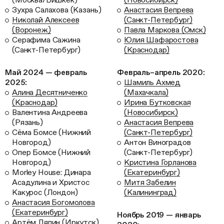
Зухра Салахова (Казань)
Анастасия Вепрева
Николай Алексеев
(Санкт-Петербург)
(Воронеж)
Павла Маркова (Омск)
Серафима Сажина
Юлия Шафаростова
(Санкт-Петербург)
(Краснодар)
Май 2024 — февраль
Февраль–апрель 2020:
2025:
Шамиль Ахмед
Алина Десятниченко
(Махачкала)
(Краснодар)
Ирина Бутковская
Валентина Андреева
(Новосибирск)
(Рязань)
Анастасия Вепрева
Сёма Бомсе (Нижний
(Санкт-Петербург)
Новгород)
Антон Виноградов
Опер Бомсе (Нижний
(Санкт-Петербург)
Новгород)
Кристина Горланова
Morley House: Динара
(Екатеринбург)
Асадулина и Христос
Митя Забелин
Какурос (Лондон)
(Калининград)
Анастасия Богомолова
(Екатеринбург)
Ноябрь 2019 — январь
Артём Ляпин (Иркутск)