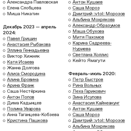
Александра Павловская
Антон Кушаев
Елена Слобцева
Саша Мороз
Миша Никатин
Дмитрий ::vtol:: Морозов
Альбина Мохрякова
Александр Образумов
Декабрь 2023 — апрель
Маша Обухова
2024:
Митя Пахомов
Павел Гришин
Карина Садреева-
Анастасия Рыбакова
Нуриева
Эллина Геннадьевна
Светлана Холлис
Виктор Хижняк
Кейто Ямагути
Катя Исаева
Жанна Долгова
Алиса Смородина
Февраль–июль 2020:
Алина Бровина
Петр Быстров
Арина Франк
Рина Вольных
Саша Нестёркина
Леха Гарикович
Антон Попов
Зина Исупова
Дима Кадынцев
Анастасия Кайнеанунг
Полина Уварова
Антон Кушаев
Анна Таганцева-Кобзева
Саша Мороз
Кристина Пашкова
Дмитрий ::vtol:: Морозов
Альбина Мохрякова