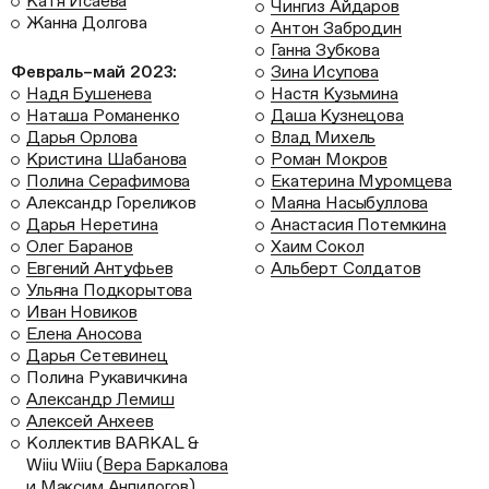
Катя Исаева
Чингиз Айдаров
Жанна Долгова
Антон Забродин
Ганна Зубкова
Февраль–май 2023:
Зина Исупова
Надя Бушенева
Настя Кузьмина
Наташа Романенко
Даша Кузнецова
Дарья Орлова
Влад Михель
Кристина Шабанова
Роман Мокров
Полина Серафимова
Екатерина Муромцева
Александр Гореликов
Маяна Насыбуллова
Дарья Неретина
Анастасия Потемкина
Олег Баранов
Хаим Сокол
Евгений Антуфьев
Альберт Солдатов
Ульяна Подкорытова
Иван Новиков
Елена Аносова
Дарья Сетевинец
Полина Рукавичкина
Александр Лемиш
Алексей Анхеев
Коллектив BARKAL &
Wiiu Wiiu (
Вера Баркалова
и Максим Анпилогов)