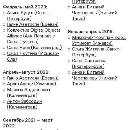
Петербург)
Февраль–май 2023:
Анна и Виталий
Алина Кугуш (Санкт-
Черепановы (Нижний
Петербург)
Тагил)
Гаянэ Аветисян (Ереван)
Коллектив Digital Objects
Январь–апрель 2019:
Alliance (
Аня Леонова
и
Микро-арт-группа «Город
Саша Пучкова
)
Устинов» (Ижевск)
Саша Язов (Калининград)
Ольга Житлина (Санкт-
Саша Якутина (Йошкар-
Петербург)
Ола)
Саша Салтанова
(Екатеринбург)
Апрель–август 2022:
Анна и Виталий
Гаянэ Аветисян (Ереван)
Черепановы (Нижний
Араш Азади (Хамадан)
Тагил)
Марина Андросович
(Калининград)
Антон Забродин
(Калининград)
Сентябрь 2021 — март
2022: