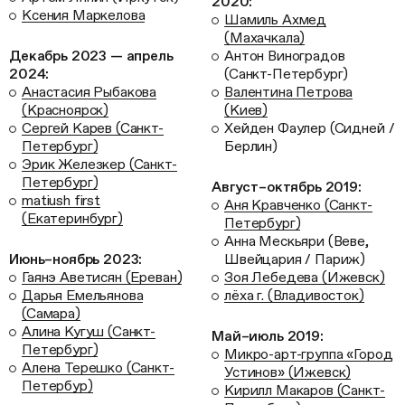
2020:
Ксения Маркелова
Шамиль Ахмед
(Махачкала)
Декабрь 2023 — апрель
Антон Виноградов
2024:
(Санкт-Петербург)
Анастасия Рыбакова
Валентина Петрова
(Красноярск)
(Киев)
Сергей Карев (Санкт-
Хейден Фаулер (Сидней /
Петербург)
Берлин)
Эрик Железкер (Санкт-
Петербург)
Август–октябрь 2019:
matiush first
Аня Кравченко (Санкт-
(Екатеринбург)
Петербург)
Анна Мескьяри (Веве,
Июнь–ноябрь 2023:
Швейцария / Париж)
Гаянэ Аветисян (Ереван)
Зоя Лебедева (Ижевск)
Дарья Емельянова
лёха г. (Владивосток)
(Самара)
Алина Кугуш (Санкт-
Май–июль 2019:
Петербург)
Микро-арт-группа «Город
Алена Терешко (Санкт-
Устинов» (Ижевск)
Петербур)
Кирилл Макаров (Санкт-