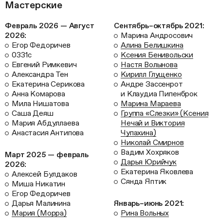
Мастерские
Февраль 2026 — Август
Сентябрь–октябрь 2021:
2026:
Марина Андросович
Егор Федоричев
Алина Белишкина
0331с
Ксения Бенивольски
Евгений Римкевич
Настя Волынова
Александра Тен
Кирилл Глущенко
Екатерина Серикова
Андре Зассенрот
Анна Комарова
и Клаудиа Пипенброк
Мила Нишатова
Марина Мараева
Саша Деяш
Группа «Слезки» (Ксения
Мария Абдуллаева
Нечай и Виктория
Анастасия Антипова
Чупахина)
Николай Смирнов
Вадим Хохряков
Март 2025 — февраль
Дарья Юрийчук
2026:
Екатерина Яковлева
Алексей Булдаков
Сянда Яптик
Миша Никатин
Егор Федоричев
Дарья Малинина
Январь–июнь 2021:
Мария (Морра)
Рина Вольных