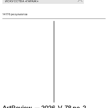
ИСКУССТВА «ГАРАЖ»
В
фильтры
Ф
14176 результатов
ArtReview. — 2026. V. 78 no. 2