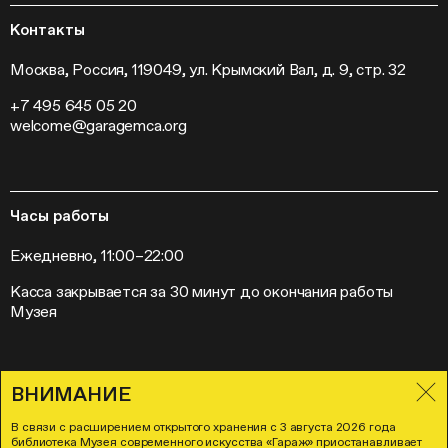
Программа «Новые медиа»
Новости
Кинопрограмма
Пресса
Контакты
Радио «Станция»
Вакансии
Выставки
Контакты
Москва, Россия, 119049, ул. Крымский Вал, д. 9, стр. 32
Внешние проекты
+7 495 645 05 20
Слет институций современного искусства
welcome@garagemca.org
Часы работы
Ежедневно, 11:00–22:00
Касса закрывается за 30 минут до окончания работы
Музея
ВНИМАНИЕ
Правила посещения Музея «Гараж»
Лицензионное соглашение
В связи с расширением открытого хранения с 3 августа 2026 года
Политика в отношении обработки и защиты персональных данных
библиотека Музея современного искусства «Гараж» приостанавливает
Согласие на осуществление рекламно-информационных рассылок