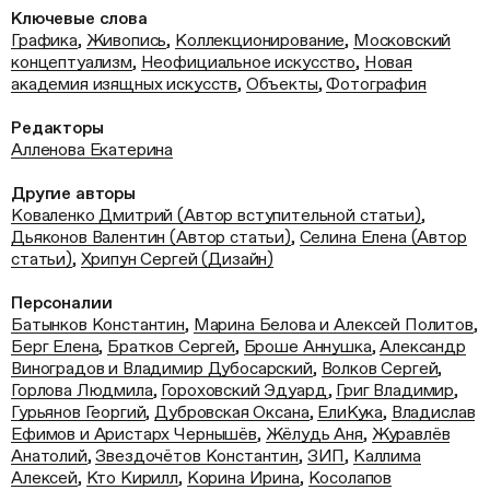
Ключевые слова
Графика
,
Живопись
,
Коллекционирование
,
Московский
концептуализм
,
Неофициальное искусство
,
Новая
академия изящных искусств
,
Объекты
,
Фотография
Редакторы
Алленова Екатерина
Другие авторы
Коваленко Дмитрий (Автор вступительной статьи)
,
Дьяконов Валентин (Автор статьи)
,
Селина Елена (Автор
статьи)
,
Хрипун Сергей (Дизайн)
Персоналии
Батынков Константин
,
Марина Белова и Алексей Политов
,
Берг Елена
,
Братков Сергей
,
Броше Аннушка
,
Александр
Виноградов и Владимир Дубосарский
,
Волков Сергей
,
Горлова Людмила
,
Гороховский Эдуард
,
Григ Владимир
,
Гурьянов Георгий
,
Дубровская Оксана
,
ЕлиКука
,
Владислав
Ефимов и Аристарх Чернышёв
,
Жёлудь Аня
,
Журавлёв
Анатолий
,
Звездочётов Константин
,
ЗИП
,
Каллима
Алексей
,
Кто Кирилл
,
Корина Ирина
,
Косолапов