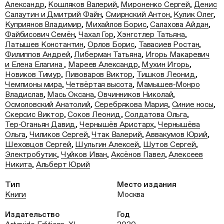
Александр
,
Кошляков Валерий
,
Мироненко Сергей
,
Денис
Салаутин и Дмитрий Файн
,
Смирнский Антон
,
Кулик Олег
,
Куприянов Владимир
,
Михайлов Борис
,
Салахова Айдан
,
Файбисович Семён
,
Чахал Гор
,
Хэнгстлер Татьяна
,
Латышев Константин
,
Орлов Борис
,
Тавасиев Ростан
,
Филиппов Андрей
,
Либерман Татьяна
,
Игорь Макаревич
и Елена Елагина
,
Мареев Александр
,
Мухин Игорь
,
Новиков Тимур
,
Пивоваров Виктор
,
Тишков Леонид
,
Чемпионы мира
,
Четвёртая высота
,
Мамышев‑Монро
Владислав
,
Мась Оксана
,
Овчинников Николай
,
Осмоловский Анатолий
,
Серебрякова Мария
,
Синие носы
,
Скерсис Виктор
,
Соков Леонид
,
Солдатова Ольга
,
Тер‑Оганьян Давид
,
Чернышёв Аристарх
,
Чернышёва
Ольга
,
Чиликов Сергей
,
Чтак Валерий
,
Аввакумов Юрий
,
Шеховцов Сергей
,
Шульгин Алексей
,
Шутов Сергей
,
Электробутик
,
Чуйков Иван
,
Аксёнов Павел
,
Алексеев
Никита
,
Альберт Юрий
Тип
Место издания
Книги
Москва
Издательство
Год