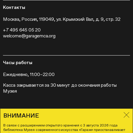
Программа «Новые медиа»
Новости
Кинопрограмма
Пресса
Контакты
Радио «Станция»
Вакансии
Выставки
Контакты
Москва, Россия, 119049, ул. Крымский Вал, д. 9, стр. 32
Внешние проекты
+7 495 645 05 20
Слет институций современного искусства
welcome@garagemca.org
Часы работы
Ежедневно, 11:00–22:00
Касса закрывается за 30 минут до окончания работы
Музея
ВНИМАНИЕ
Правила посещения Музея «Гараж»
Лицензионное соглашение
В связи с расширением открытого хранения с 3 августа 2026 года
Политика в отношении обработки и защиты персональных данных
библиотека Музея современного искусства «Гараж» приостанавливает
Согласие на осуществление рекламно-информационных рассылок