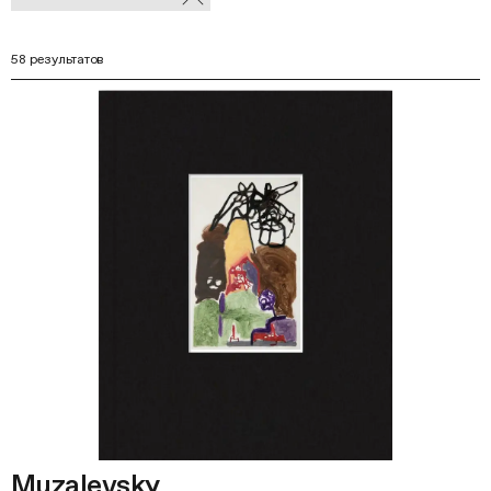
В
фильтры
Ф
58 результатов
Muzalevsky