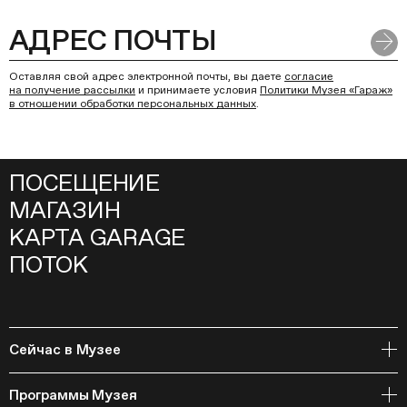
Оставляя свой адрес электронной почты, вы даете
согласие
на получение рассылки
и принимаете условия
Политики Музея «Гараж»
в отношении обработки персональных данных
.
ПОСЕЩЕНИЕ
МАГАЗИН
КАРТА GARAGE
ПОТОК
Сейчас в Музее
Открытое хранение
Программы Музея
События