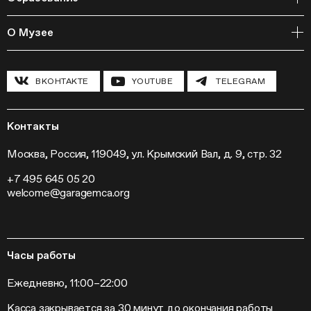
Библиотека
Издательская программа
Онлайн-курсы
Мастерские
О Музее
Курсы
Полевые исследования
Циклы лекций
Исследовательские лаборатории
История и программа
Инклюзивные программы
Павильон «Шестигранник»
ВКОНТАКТЕ
YOUTUBE
TELEGRAM
Конференции
Хроника Музея «Гараж»
Гранты и стипендии
Устойчивое развитие
Программа «Новые медиа»
Новости
Кинопрограмма
Пресса
Контакты
Радио «Станция»
Вакансии
Выставки
Контакты
Москва, Россия, 119049, ул. Крымский Вал, д. 9, стр. 32
Внешние проекты
+7 495 645 05 20
Слет институций современного искусства
welcome@garagemca.org
Часы работы
Ежедневно, 11:00–22:00
Касса закрывается за 30 минут до окончания работы