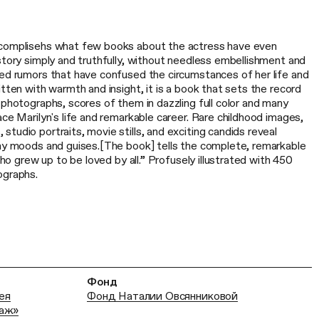
ccomplisehs what few books about the actress have even
story simply and truthfully, without needless embellishment and
ted rumors that have confused the circumstances of her life and
itten with warmth and insight, it is a book that sets the record
 photographs, scores of them in dazzling full color and many
ace Marilyn's life and remarkable career. Rare childhood images,
tudio portraits, movie stills, and exciting candids reveal
any moods and guises.[The book] tells the complete, remarkable
 who grew up to be loved by all.” Profusely illustrated with 450
ographs.
Фонд
ея
Фонд Наталии Овсянниковой
раж»