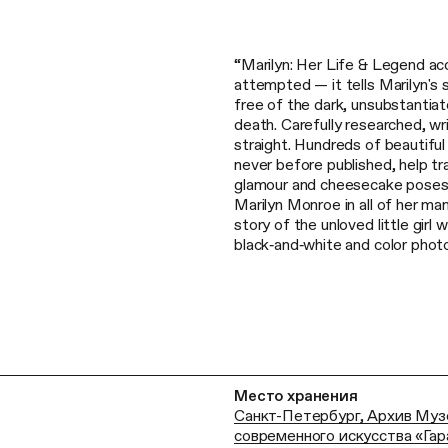
“Marilyn: Her Life & Legend a
attempted — it tells Marilyn's 
free of the dark, unsubstantia
death. Carefully researched, wr
straight. Hundreds of beautiful
never before published, help tr
glamour and cheesecake poses, s
Marilyn Monroe in all of her m
story of the unloved little girl
black‑and‑white and color phot
Место хранения
Санкт-Петербург, Архив Муз
современного искусства «Га