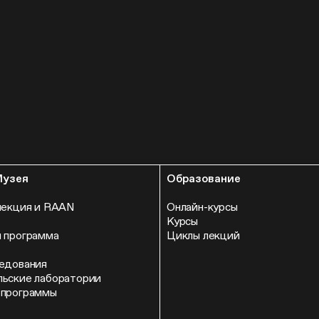
Музея
Образование
лекция и RAAN
Онлайн-курсы
Курсы
 программа
Циклы лекций
едования
ьские лаборатории
 программы