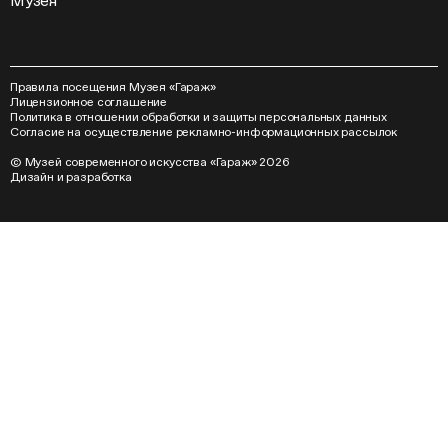
Музея
Правила посещения Музея «Гараж»
Лицензионное соглашение
Политика в отношении обработки и защиты персональных данных
Согласие на осуществление рекламно-информационных рассылок
© Музей современного искусства «Гараж» 2026
Дизайн
и
разработка