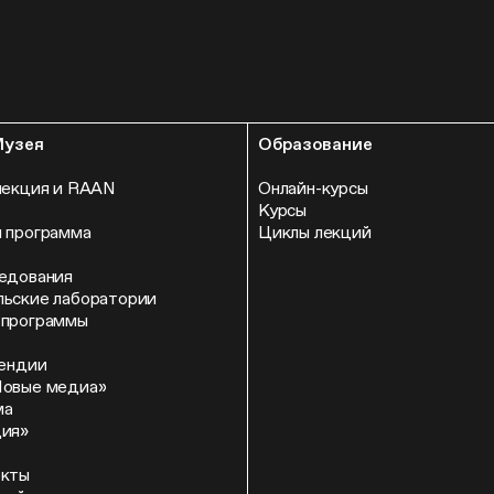
Музея
Образование
лекция и RAAN
Онлайн-курсы
Курсы
 программа
Циклы лекций
едования
ьские лаборатории
 программы
пендии
Новые медиа»
ма
ция»
екты