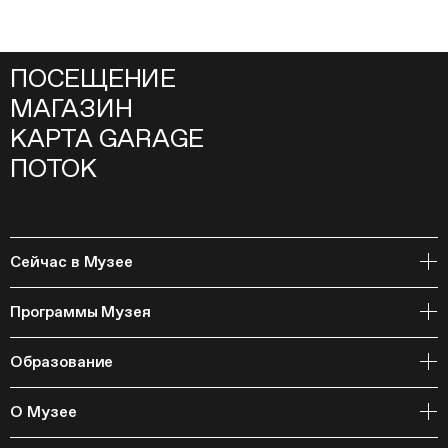
ПОСЕЩЕНИЕ
МАГАЗИН
КАРТА GARAGE
ПОТОК
Сейчас в Музее
Открытое хранение
Программы Музея
События
Архивная коллекция и RAAN
Образование
Библиотека
Издательская программа
Онлайн-курсы
Мастерские
О Музее
Курсы
Полевые исследования
Циклы лекций
Исследовательские лаборатории
История и программа