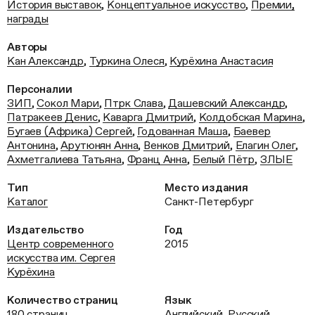
История выставок
,
Концептуальное искусство
,
Премии,
награды
Авторы
Кан Александр
,
Туркина Олеся
,
Курёхина Анастасия
Персоналии
ЗИП
,
Сокол Мари
,
Птрк Слава
,
Дашевский Александр
,
Патракеев Денис
,
Каварга Дмитрий
,
Колдобская Марина
,
Бугаев (Африка) Сергей
,
Годованная Маша
,
Баевер
Антонина
,
Арутюнян Анна
,
Венков Дмитрий
,
Елагин Олег
,
Ахметгалиева Татьяна
,
Франц Анна
,
Белый Пётр
,
ЗЛЫЕ
Тип
Место издания
Каталог
Санкт-Петербург
Издательство
Год
Центр современного
2015
искусства им. Сергея
Курёхина
Количество страниц
Язык
180 страниц
Английский
,
Русский