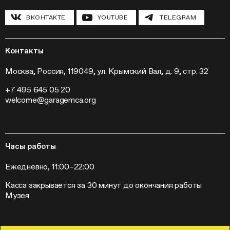
Инклюзивные программы
Павильон «Шестигранник»
ВКОНТАКТЕ
YOUTUBE
TELEGRAM
Конференции
Хроника Музея «Гараж»
Гранты и стипендии
Устойчивое развитие
Программа «Новые медиа»
Новости
Кинопрограмма
Пресса
Контакты
Радио «Станция»
Вакансии
Выставки
Контакты
Москва, Россия, 119049, ул. Крымский Вал, д. 9, стр. 32
Внешние проекты
+7 495 645 05 20
Слет институций современного искусства
welcome@garagemca.org
Часы работы
Ежедневно, 11:00–22:00
Касса закрывается за 30 минут до окончания работы
Музея