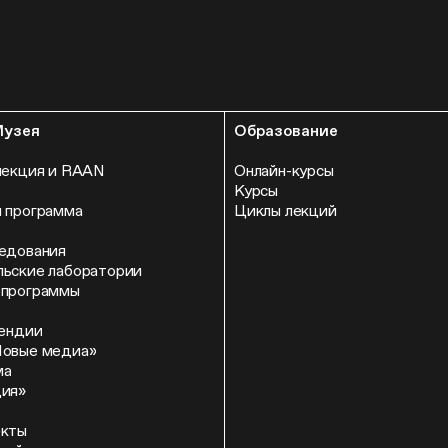
Музея
Образование
лекция и RAAN
Онлайн-курсы
Курсы
 программа
Циклы лекций
едования
ьские лаборатории
 программы
пендии
Новые медиа»
ма
ция»
екты