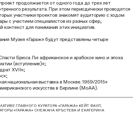
роект продолжается от одного года до трех лет
отренного результата. При этом периодически проводятся
оторых участники проектов знакомят аудиторию с ходом
ары с участием специалистов из разных сфер,
 контекст для понимания этих инициатив.
дания Музея «Гараж» будут представлены четыре
Спасти Брюса Ли: африканское и арабское кино и эпоха
матии (вступление)»;
драт XVII»;
с»;
ая национальная выставка в Москве. 1959/2015»
американского искусства в Берлине (MoAA).
АТИВЕ ГЛАВНОГО КУРАТОРА «ГАРАЖА» КЕЙТ ФАУЛ;
АТОРЫ «ГАРАЖА» СНЕЖАНА КРЪСТЕВА И ЕКАТЕРИНА