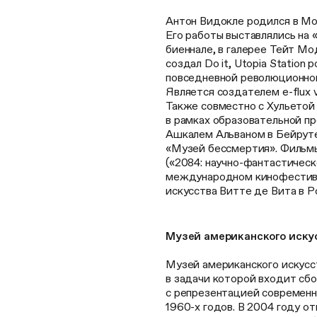
Антон Видокле родился в Мо
Его работы выставлялись на 
биеннале, в галерее Тейт Мод
создал Do it, Utopia Station
повседневной революционной
Является создателем e-flux v
Также совместно с Хульетой
в рамках образовательной п
Ашкалем Альваном в Бейруте,
«Музей бессмертия». Фильм
(«2084: научно-фантастическ
международном кинофестива
искусства Витте де Вита в Р
Музей американского иску
Музей американского искусс
в задачи которой входит сбо
с репрезентацией современно
1960-х годов. В 2004 году о