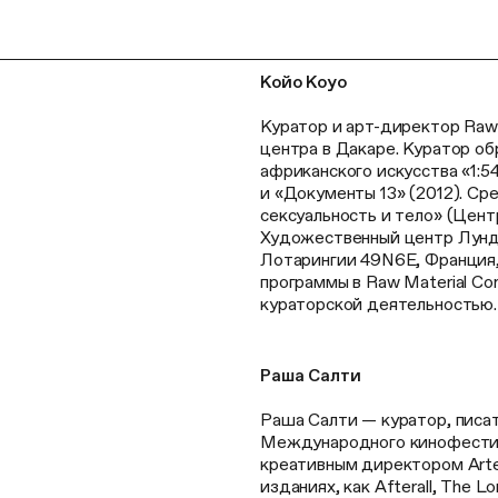
Койо Коуо
Куратор и арт-директор Raw
центра в Дакаре. Куратор о
африканского искусства «1:5
и «Документы 13» (2012). Ср
сексуальность и тело» (Цен
Художественный центр Лунд
Лотарингии 49N6E, Франция,
программы в Raw Material C
кураторской деятельностью.
Раша Салти
Раша Салти — куратор, писа
Международного кинофестивал
креативным директором Arte
изданиях, как Afterall, The 