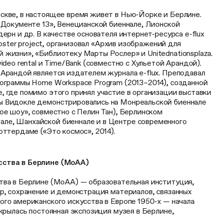
скве, в настоящее время живет в Нью-Йорке и Берлине.
«Документе 13», Венецианской биеннале, Лионской
ерн и др. В качестве основателя интернет-ресурса e-flux
 poster project, организовал «Архив изображений для
 жизни», «Библиотеку Марты Рослер» и Unitednationsplaza.
ideo rental и Time/Bank (совместно с Хульетой Арандой).
 Арандой является издателем журнала e-flux. Преподавал
рограммы Home Workspace Program (2013–2014), созданной
 где помимо этого принял участие в организации выставки
ы Видокле демонстрировались на Монреальской биеннале
ое шоу», совместно с Пелин Тан), Берлинском
ле, Шанхайской биеннале и в Центре современного
оттердаме («Это космос», 2014).
сства в Берлине (MoAA)
тва в Берлине (MoAA) — образовательная институция,
р, сохранение и демонстрация материалов, связанных
го американского искусства в Европе 1950-х — начала
ткрылась постоянная экспозиция музея в Берлине,