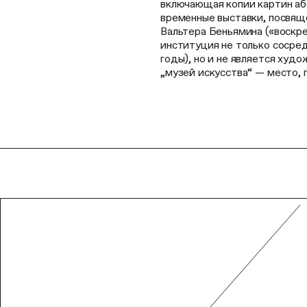
включающая копии картин аб
временные выставки, посвящ
Вальтера Беньямина («воскр
институция не только сосре
годы), но и не является худ
„музей искусства“ — место, 