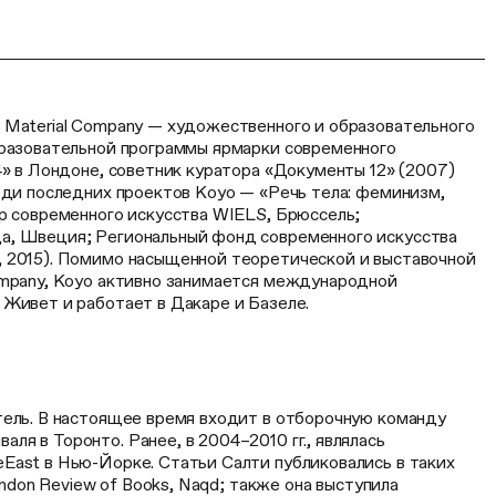
 Material Company — художественного и образовательного
бразовательной программы ярмарки современного
4» в Лондоне, советник куратора «Документы 12» (2007)
еди последних проектов Коуо — «Речь тела: феминизм,
тр современного искусства WIELS, Брюссель;
а, Швеция; Региональный фонд современного искусства
 2015). Помимо насыщенной теоретической и выставочной
ompany, Коуо активно занимается международной
 Живет и работает в Дакаре и Базеле.
тель. В настоящее время входит в отборочную команду
я в Торонто. Ранее, в 2004–2010 гг., являлась
East в Нью-Йорке. Статьи Салти публиковались в таких
London Review of Books, Naqd; также она выступила