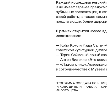
Каждый исследовательский п
и не имеет заранее предусм
публичные презентации, в к
своей работы, а также семин
предлагающих более широкий
В рамках открытия нового з
исследования:
— Койо Коуо и Раша Салти «
советской культурной дипло
— Тарин Саймон «Черный ква
— Антон Видокле «Это космо
— «Лицом к лицу: Американск
в сотрудничестве с Музеем 
ПРОГРАММА СОЗДАНА ПО ИНИЦИ
РУКОВОДИТЕЛИ ПРОЕКТА — КУР
ИНОЗЕМЦЕВА.