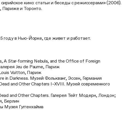
 сирийское кино: статьи и беседы с режиссерами» (2006).
, Париже и Торонто.
5 году в Нью-Йорке, где живет и работает.
, A Star-forming Nebula, and the Office of Foreign
галерея Jeu de Paume, Париж
 Louis Vuitton, Париж
e in Darkness. Музей Фолькванг, Эссен, Германия
 Dead and Other Chapters I–XVIII. Музей современного
 Dead and Other Chapters. Галерея Тейт Модерн, Лондон;
я, Берлин
ы Музея Гуггенхайма