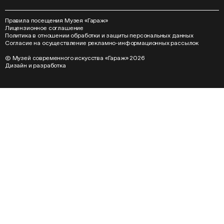
Правила посещения Музея «Гараж»
Лицензионное соглашение
Политика в отношении обработки и защиты персональных данных
Согласие на осуществление рекламно-информационных рассылок
© Музей современного искусства «Гараж» 2026
Дизайн
и
разработка