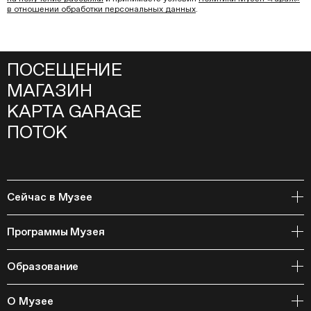
в отношении обработки персональных данных
.
ПОСЕЩЕНИЕ
МАГАЗИН
КАРТА GARAGE
ПОТОК
Сейчас в Музее
Открытое хранение
Программы Музея
События
Архивная коллекция и RAAN
Образование
Библиотека
Издательская программа
Онлайн-курсы
Мастерские
О Музее
Курсы