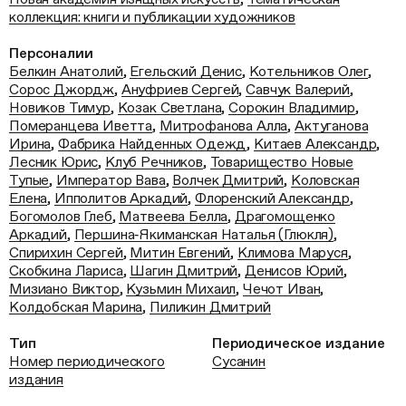
коллекция: книги и публикации художников
Персоналии
Белкин Анатолий
,
Егельский Денис
,
Котельников Олег
,
Сорос Джордж
,
Ануфриев Сергей
,
Савчук Валерий
,
Новиков Тимур
,
Козак Светлана
,
Сорокин Владимир
,
Померанцева Иветта
,
Митрофанова Алла
,
Актуганова
Ирина
,
Фабрика Найденных Одежд
,
Китаев Александр
,
Лесник Юрис
,
Клуб Речников
,
Товарищество Новые
Тупые
,
Император Вава
,
Волчек Дмитрий
,
Коловская
Елена
,
Ипполитов Аркадий
,
Флоренский Александр
,
Богомолов Глеб
,
Матвеева Белла
,
Драгомощенко
Аркадий
,
Першина‑Якиманская Наталья (Глюкля)
,
Спирихин Сергей
,
Митин Евгений
,
Климова Маруся
,
Скобкина Лариса
,
Шагин Дмитрий
,
Денисов Юрий
,
Мизиано Виктор
,
Кузьмин Михаил
,
Чечот Иван
,
Колдобская Марина
,
Пиликин Дмитрий
Тип
Периодическое издание
Номер периодического
Сусанин
издания