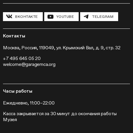
Полевые исследования
Циклы лекций
Исследовательские лаборатории
История и программа
Инклюзивные программы
Павильон «Шестигранник»
ВКОНТАКТЕ
YOUTUBE
TELEGRAM
Конференции
Хроника Музея «Гараж»
Гранты и стипендии
Устойчивое развитие
Программа «Новые медиа»
Новости
Кинопрограмма
Пресса
Контакты
Радио «Станция»
Вакансии
Выставки
Контакты
Москва, Россия, 119049, ул. Крымский Вал, д. 9, стр. 32
Внешние проекты
+7 495 645 05 20
Слет институций современного искусства
welcome@garagemca.org
Часы работы
Ежедневно, 11:00–22:00
Касса закрывается за 30 минут до окончания работы
Музея