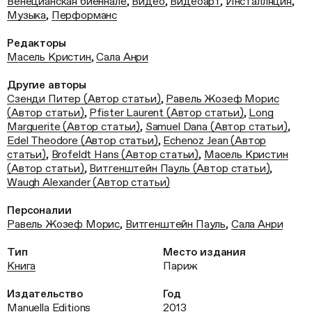
Венецианская биеннале
,
Видео
,
Видеоарт
,
Инсталляция
,
Музыка
,
Перформанс
Редакторы
Масель Кристин
,
Сала Анри
Другие авторы
Сзенди Питер (Автор статьи)
,
Равель Жозеф Морис
(Автор статьи)
,
Pfister Laurent (Автор статьи)
,
Long
Marguerite (Автор статьи)
,
Samuel Dana (Автор статьи)
,
Edel Theodore (Автор статьи)
,
Echenoz Jean (Автор
статьи)
,
Brofeldt Hans (Автор статьи)
,
Масель Кристин
(Автор статьи)
,
Витгенштейн Пауль (Автор статьи)
,
Waugh Alexander (Автор статьи)
Персоналии
Равель Жозеф Морис
,
Витгенштейн Пауль
,
Сала Анри
Тип
Место издания
Книга
Париж
Издательство
Год
Manuella Editions
2013