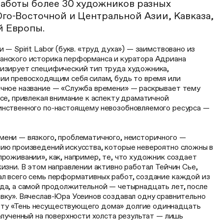
работы более 30 художников разных
го-Восточной и Центральной Азии, Кавказа,
й Европы.
 — Spirit Labor (букв. «труд духа») — заимствовано из
анского историка перформанса и куратора Адриана
лизирует специфический тип труда художника,
нии превосходящим себя силам, будь то время или
ычное название — «Служба времени» — раскрывает тему
рсе, привлекая внимание к аспекту драматичной
инственного по-настоящему невозобновляемого ресурса —
мени — вязкого, проблематичного, неисторичного —
нию произведений искусства, которые невероятно сложны в
проживании», как, например, те, что художник создает
жизни. В этом направлении активно работал Тейчин Сье,
ал всего семь перформативных работ, создание каждой из
ода, а самой продолжительной — четырнадцать лет, после
вку». Вячеслав-Юра Усеинов создавал одну сравнительно
ту «Тень несуществующего дома» долгие одиннадцать
полученный на поверхности холста результат — лишь