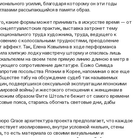
онального усилия, благодаря которому он эти годы
глазами рассыпающийся в памяти образ.
го, какие формы может принимать в искусстве время — от
концептуалистских практик, выставка затронет тему
моционального труда художника, труда, ведущего к
новению с колоссальными трудностями, преодоление
 аффект. Так, Елена Ковылина в ходе перформанса
ла хлипкую лодку навстречу шторму и спаслась лишь
скальпелем на своем теле прямую линию длиною в метр в
рующего сопротивление диктатуре. Ёсико Симада
апротив посольства Японии в Корее, напоминая о все еще
бществе табу на обсуждение судеб так называемых
н, подвергшихся сексуальной эксплуатации японскими
мировой войны) и жестокого отношения к женщинам в
 Схожим образом Фите Штольте бежит от самого времени
совые пояса, стараясь обогнать световые дни, дабы
бюро Grace архитектура проекта предполагает, что каждое
ствует изолированно, внутри условной «кельи», стены
, то есть материала со своими визуальными и