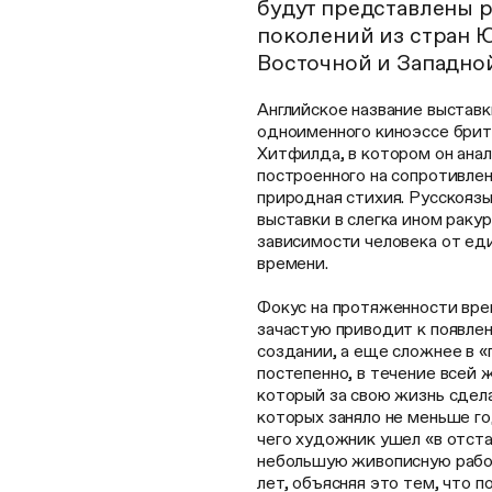
будут представлены 
поколений из стран Ю
Восточной и Западно
Английское название выставки
одноименного киноэссе брит
Хитфилда, в котором он ана
построенного на сопротивле
природная стихия. Русскояз
выставки в слегка ином раку
зависимости человека от ед
времени.
Фокус на протяженности вре
зачастую приводит к появле
создании, а еще сложнее в «
постепенно, в течение всей 
который за свою жизнь сдел
которых заняло не меньше г
чего художник ушел «в отста
небольшую живописную рабо
лет, объясняя это тем, что 