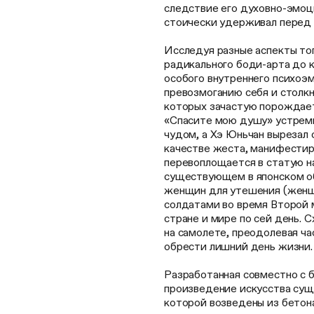
следствие его духовно-эмоци
стоически удерживал перед 
Исследуя разные аспекты то
радикального боди-арта до 
особого внутреннего психоэ
превозмоганию себя и столк
которых зачастую порождает
«Спасите мою душу» устреми
чудом, а Хэ Юньчан вырезал 
качестве жеста, манифести
перевоплощается в статую н
существующем в японском о
женщин для утешения (женщи
солдатами во время Второй 
стране и мире по сей день.
на самолете, преодолевая ча
обрести лишний день жизни.
Разработанная совместно с 
произведение искусства суще
которой возведены из бетона