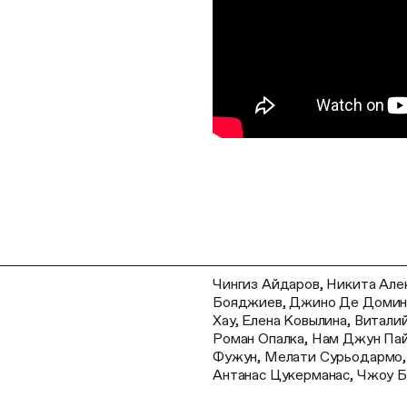
Чингиз Айдаров, Никита Але
Бояджиев, Джино Де Доминич
Хау, Елена Ковылина, Витали
Роман Опалка, Нам Джун Пай
Фужун, Мелати Сурьодармо, 
Антанас Цукерманас, Чжоу 