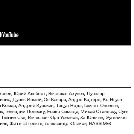
ксеев, Юрий Альберт, Вячеслав Ахунов, Лучезар
ис, Дуань Инмэй, Он Кавара, Андре Кадере, Ко Нгуан
й Комар, Андрей Кузькин, Тэцуя Нода, Гамлет Овсепян,
к, Геннадий Попеску, Ёсико Симада, Михай Станеску, Сунь
Тейчин Сье, Вячеслав-Юра Усеинов, Хэ Юньчан, Эугениюс
Бинь, Фите Штольте, Александр Юликов, RASSIM®