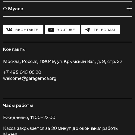
Издательская программа
Онлайн-курсы
Мастерские
О Музее
Курсы
Полевые исследования
Циклы лекций
Исследовательские лаборатории
История и программа
Инклюзивные программы
Павильон «Шестигранник»
ВКОНТАКТЕ
YOUTUBE
TELEGRAM
Конференции
Хроника Музея «Гараж»
Гранты и стипендии
Устойчивое развитие
Программа «Новые медиа»
Новости
Кинопрограмма
Пресса
Контакты
Радио «Станция»
Вакансии
Выставки
Контакты
Москва, Россия, 119049, ул. Крымский Вал, д. 9, стр. 32
Внешние проекты
+7 495 645 05 20
Слет институций современного искусства
welcome@garagemca.org
Часы работы
Ежедневно, 11:00–22:00
Касса закрывается за 30 минут до окончания работы
Музея