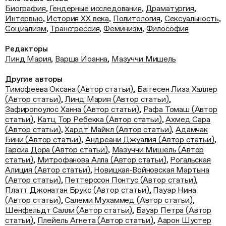
Биография
,
Гендерные исследования
,
Драматургия
,
Интервью
,
История ХХ века
,
Политология
,
Сексуальность
,
Социализм
,
Трансгрессия
,
Феминизм
,
Философия
Редакторы
Линд Мария
,
Варша Иоанна
,
Мазуччи Мишель
Другие авторы
Тимофеева Оксана (Автор статьи)
,
Баггесен Лиза Халлер
(Автор статьи)
,
Линд Мария (Автор статьи)
,
Зафиропоулос Ханна (Автор статьи)
,
Рафа Томаш (Автор
статьи)
,
Катц Тор Ребекка (Автор статьи)
,
Ахмед Сара
(Автор статьи)
,
Хардт Майкл (Автор статьи)
,
Адамчак
Бини (Автор статьи)
,
Андреани Джуалия (Автор статьи)
,
Гарсиа Дора (Автор статьи)
,
Мазуччи Мишель (Автор
статьи)
,
Митрофанова Алла (Автор статьи)
,
Рогальская
Алиция (Автор статьи)
,
Новицкая‑Войновская Мартына
(Автор статьи)
,
Петтерссон Понтус (Автор статьи)
,
Платт Джонатан Брукс (Автор статьи)
,
Пауэр Нина
(Автор статьи)
,
Салеми Мухаммед (Автор статьи)
,
Шенфельдт Салли (Автор статьи)
,
Бауэр Петра (Автор
статьи)
,
Плейель Агнета (Автор статьи)
,
Аарон Шустер