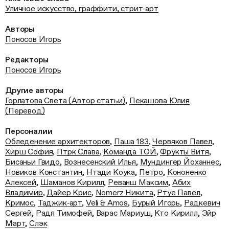
Уличное искусство, граффити, стрит-арт
Авторы
Поносов Игорь
Редакторы
Поносов Игорь
Другие авторы
Горлатова Света (Автор статьи)
,
Пекашова Юлия
(Перевод)
Персоналии
Обледенение архитекторов
,
Паша 183
,
Червяков Павел
,
Хирш София
,
Птрк Слава
,
Команда ТОЙ
,
Фрукты Витя
,
Бисаньи Гвидо
,
Вознесенский Илья
,
Мундингер Йоханнес
,
Новиков Константин
,
Нтади Коука
,
Петро
,
Кононенко
Алексей
,
Шаманов Кирилл
,
Реванш Максим
,
Абих
Владимир
,
Дайер Крис
,
Nomerz Никита
,
Ртуе Павел
,
Кримос
,
Таджик‑арт
,
Veli & Amos
,
Бурый Игорь
,
Радкевич
Сергей
,
Радя Тимофей
,
Варас Мариуш
,
Кто Кирилл
,
Эйр
Март
,
Слэк