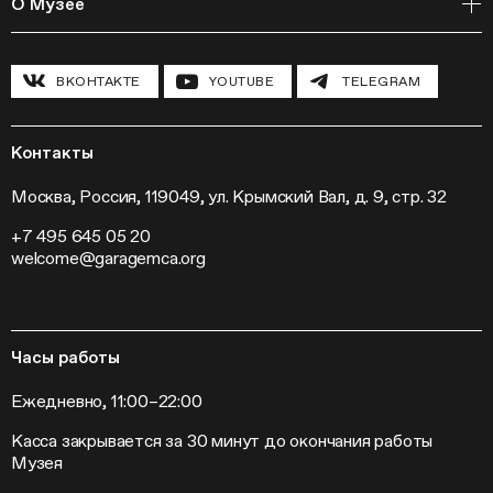
О Музее
Курсы
Полевые исследования
Циклы лекций
Исследовательские лаборатории
История и программа
Инклюзивные программы
Павильон «Шестигранник»
ВКОНТАКТЕ
YOUTUBE
TELEGRAM
Конференции
Хроника Музея «Гараж»
Гранты и стипендии
Устойчивое развитие
Программа «Новые медиа»
Новости
Кинопрограмма
Пресса
Контакты
Радио «Станция»
Вакансии
Выставки
Контакты
Москва, Россия, 119049, ул. Крымский Вал, д. 9, стр. 32
Внешние проекты
+7 495 645 05 20
Слет институций современного искусства
welcome@garagemca.org
Часы работы
Ежедневно, 11:00–22:00
Касса закрывается за 30 минут до окончания работы
Музея