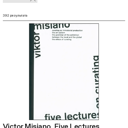
В
фильтры
Ф
392 результата
Victor Misiano. Five Lectures