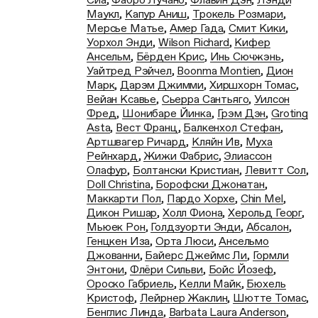
Маукл
,
Капур Аниш
,
Трокель Розмари
,
Мерсье Матье
,
Амер Гада
,
Смит Кики
,
Уорхол Энди
,
Wilson Richard
,
Кифер
Ансельм
,
Бёрден Крис
,
Инь Сючжэнь
,
Уайтред Рэйчел
,
Boonma Montien
,
Дион
Марк
,
Дарэм Джимми
,
Хиршхорн Томас
,
Вейан Ксавье
,
Сьерра Сантьяго
,
Уилсон
Фред
,
Шонибаре Йинка
,
Грэм Дэн
,
Groting
Asta
,
Вест Франц
,
Балкенхол Стефан
,
Артшвагер Ричард
,
Кляйн Ив
,
Муха
Рейнхард
,
Жижи Фабрис
,
Элиассон
Олафур
,
Болтански Кристиан
,
Левитт Сол
,
Doll Christina
,
Борофски Джонатан
,
Маккарти Пол
,
Пардо Хорхе
,
Chin Mel
,
Дикон Ришар
,
Холл Фиона
,
Херольд Георг
,
Мьюек Рон
,
Голдзуорти Энди
,
Абсалон
,
Генцкен Иза
,
Орта Люси
,
Ансельмо
Джованни
,
Байерс Джеймс Ли
,
Гормли
Энтони
,
Флёри Сильви
,
Бойс Йозеф
,
Ороско Габриель
,
Келли Майк
,
Бюхель
Кристоф
,
Лейрнер Жаклин
,
Шютте Томас
,
Бенглис Линда
,
Barbata Laura Anderson
,