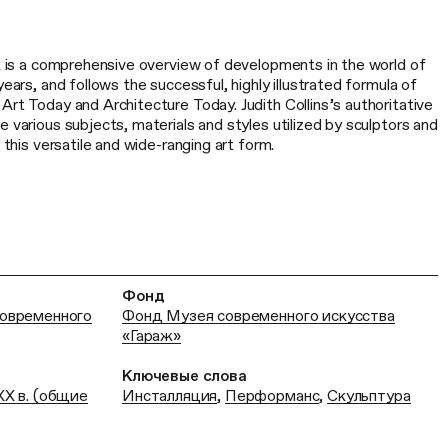
ok is a comprehensive overview of developments in the world of
years, and follows the successful, highly illustrated formula of
Art Today and Architecture Today. Judith Collins’s authoritative
e various subjects, materials and styles utilized by sculptors and
o this versatile and wide-ranging art form.
Фонд
современного
Фонд Музея современного искусства
«Гараж»
Ключевые слова
ХХ в. (общие
Инсталляция
,
Перформанс
,
Скульптура