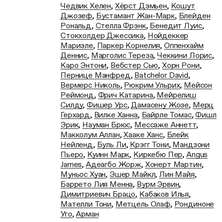
Чедвик Хелен
,
Хёрст Дэмьен
,
Кошут
Джозеф
,
Бустамант Жан-Марк
,
Блейден
Рональд
,
Стелла Фрэнк
,
Бенедит Луис
,
Стокхолдер Джессика
,
Нойдеккер
Мариэле
,
Паркер Корнелия
,
Оппенхайм
Деннис
,
Марголис Тереза
,
Чеккини Лорис
,
Каро Энтони
,
Вебстер Сью
,
Хорн Рони
,
Пернице Манфред
,
Batchelor David
,
Вермерс Николь
,
Рюкрим Ульрих
,
Мейсон
Реймонд
,
Фрич Катарина
,
Мейрелиш
Силду
,
Фишер Урс
,
Дамасену Жозе
,
Мерц
Герхард
,
Вилке Ханна
,
Байрле Томас
,
Фишл
Эрик
,
Науман Брюс
,
Мессаже Аннетт
,
Макколум Аллан
,
Хааке Ханс
,
Блейк
Нейленд
,
Буль Ли
,
Крэгг Тони
,
Мандзони
Пьеро
,
Куинн Марк
,
Киркебю Пер
,
Angus
James
,
Адеагбо Жорж
,
Хонерт Мартин
,
Муньос Хуан
,
Эшер Майкл
,
Лин Майя
,
Баррето Лия Менна
,
Вурм Эрвин
,
Димитриевич Брацо
,
Кабаков Илья
,
Мателли Тони
,
Метцель Олаф
,
Рондиноне
Уго
,
Арман