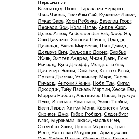
Персоналии
Камнитцер Люис
,
Тиравания Риркрит
,
Чэнь Чжэнь
,
Твомбли Сай
,
Кунеллис Яннис
,
Лукас Сара
,
Хорн Ребекка
,
Базелиц Георг
,
Леонард Зои
,
Коли Натан
,
Андре Карл
,
Денес Агнес
,
Andersson Jan Erik
,
Фабр Ян
,
Опи Джулиан
,
Хапаска Шивон
,
Джадд
Дональд
,
Балка Мирослав
,
Нэш Дэвид
,
Дельвуа Вим
,
Сальседо Дорис
,
Барбье
Жиль
,
Зиттел Андреа
,
Чжан Дали
,
Лонг
Ричард
,
Кунс Джефф
,
Мендьета Ана
,
Джейсир Эмили
,
Сюй Бин
,
Кеттер Клэй
,
Ортега Дамиан
,
Уоллингер Марк
,
Серра
Ричард
,
Антони Жанин
,
Нобл Тим
,
Сигал
Джордж
,
Тайу Паскаль Мартин
,
Хессе Ева
,
Моррис Роберт
,
Альтхамер Павел
,
Буржуа
Луиз
,
Иглесиас Кристина
,
Эмин Трейси
,
Белл Ларри
,
Хатум Мона
,
Крэнстон Мэг
,
Скэнлен Джо
,
Гобер Роберт
,
Олденбург
Клас
,
Мураками Такаси
,
Чарльз Рэй
,
Стейнбах Хаим
,
Дюшан Марсель
,
Грин
Рене
,
Каттелан Маурицио
,
Армаджани
Сиа
,
Фабро Лучано
,
Флавин Дэн
,
Лэнди