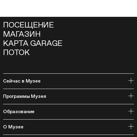
ПОСЕЩЕНИЕ
МАГАЗИН
КАРТА GARAGE
ПОТОК
Сейчас в Музее
Открытое хранение
Программы Музея
События
Архивная коллекция и RAAN
Образование
Библиотека
Издательская программа
Онлайн-курсы
Мастерские
О Музее
Курсы
Полевые исследования
Циклы лекций