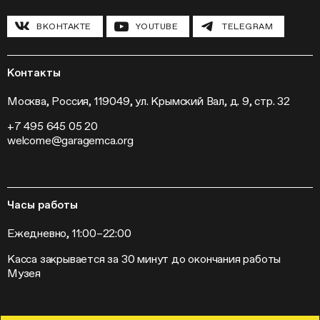
Исследовательские лаборатории
История и программа
Инклюзивные программы
Павильон «Шестигранник»
ВКОНТАКТЕ
YOUTUBE
TELEGRAM
Конференции
Хроника Музея «Гараж»
Гранты и стипендии
Устойчивое развитие
Программа «Новые медиа»
Новости
Кинопрограмма
Пресса
Контакты
Радио «Станция»
Вакансии
Выставки
Контакты
Москва, Россия, 119049, ул. Крымский Вал, д. 9, стр. 32
Внешние проекты
+7 495 645 05 20
Слет институций современного искусства
welcome@garagemca.org
Часы работы
Ежедневно, 11:00–22:00
Касса закрывается за 30 минут до окончания работы
Музея