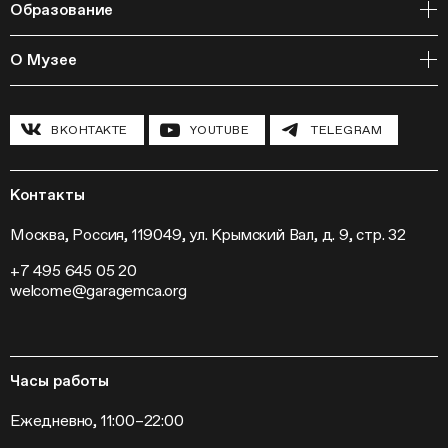
Образование
Библиотека
Издательская программа
Онлайн-курсы
Мастерские
О Музее
Курсы
Полевые исследования
Циклы лекций
Исследовательские лаборатории
История и программа
Инклюзивные программы
Павильон «Шестигранник»
ВКОНТАКТЕ
YOUTUBE
TELEGRAM
Конференции
Хроника Музея «Гараж»
Гранты и стипендии
Устойчивое развитие
Программа «Новые медиа»
Новости
Кинопрограмма
Пресса
Контакты
Радио «Станция»
Вакансии
Выставки
Контакты
Москва, Россия, 119049, ул. Крымский Вал, д. 9, стр. 32
Внешние проекты
+7 495 645 05 20
Слет институций современного искусства
welcome@garagemca.org
Часы работы
Ежедневно, 11:00–22:00