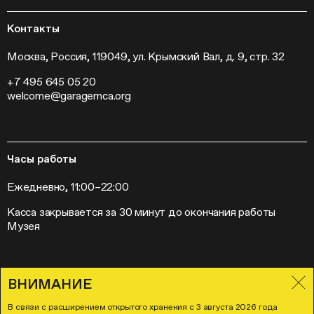
Гранты и стипендии
Устойчивое развитие
Программа «Новые медиа»
Новости
Кинопрограмма
Пресса
Контакты
Радио «Станция»
Вакансии
Выставки
Контакты
Москва, Россия, 119049, ул. Крымский Вал, д. 9, стр. 32
Внешние проекты
+7 495 645 05 20
Слет институций современного искусства
welcome@garagemca.org
Часы работы
Ежедневно, 11:00–22:00
Касса закрывается за 30 минут до окончания работы
Музея
ВНИМАНИЕ
Правила посещения Музея «Гараж»
Лицензионное соглашение
В связи с расширением открытого хранения с 3 августа 2026 года
Политика в отношении обработки и защиты персональных данных