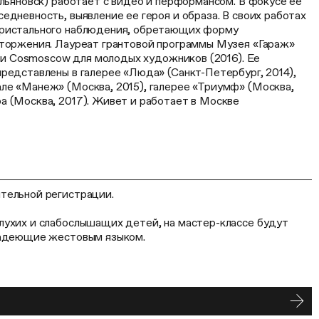
Ульяновск) работает с видео и перформансом. В фокусе ее
едневность, выявление ее героя и образа. В своих работах
пристального наблюдения, обретающих форму
вторжения. Лауреат грантовой программы Музея «Гараж»
se и Cosmoscow для молодых художников (2016). Ее
редставлены в галерее «Люда» (Санкт-Петербург, 2014),
ле «Манеж» (Москва, 2015), галерее «Триумф» (Москва,
а (Москва, 2017). Живет и работает в Москве
тельной регистрации.
лухих и слабослышащих детей, на мастер-классе будут
ладеющие жестовым языком.