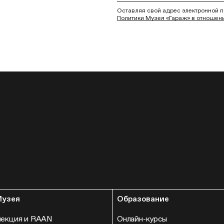
Оставляя свой адрес электронной п
Политики Музея «Гараж» в отношен
Музея
Образование
лекция и RAAN
Онлайн-курсы