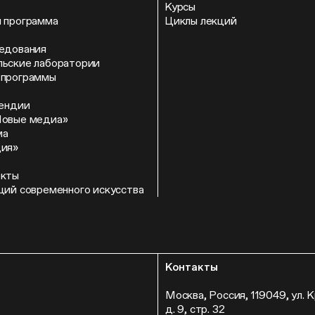
Курсы
 программа
Циклы лекций
едования
ьские лаборатории
 программы
пендии
Новые медиа»
ма
ция»
екты
ций современного искусства
Контакты
Москва, Россия, 119049, ул. 
д. 9, стр. 32