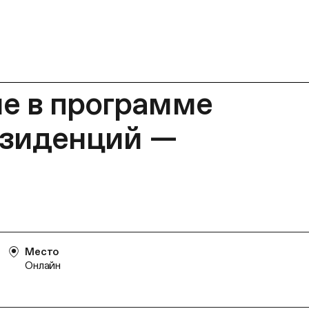
ие в программе
езиденций —
Место
Онлайн