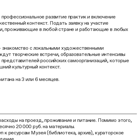
 профессиональное развитие практик и включение
ественный контекст. Подать заявку на участие
и, проживающие в любой стране и работающие в любых
— знакомство с локальными художественными
дут творческие встречи, образовательные интенсивы
м представителей российских самоорганизаций, которые
ний культурный контекст.
тана на 3 или 6 месяцев.
асходы на проезд, проживание и питание. Помимо этого,
сячно 20 000 руб. на материалы.
 к ресурсам Музея (библиотека, архив), кураторское
дение.