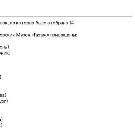
вок, из которых было отобрано 14.
ерских Музея «Гараж» приглашены:
ень)
джик)
)
)
ва)
ург)
а)
)