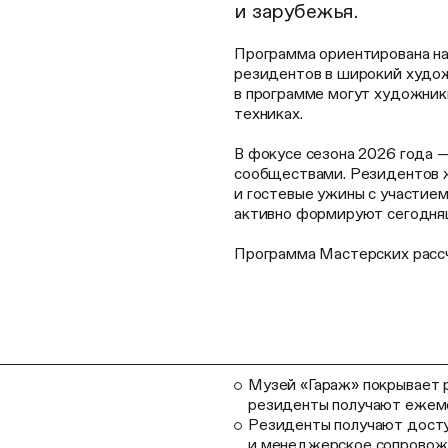
и зарубежья.
Программа ориентирована на
резидентов в широкий худож
в программе могут художник
техниках.
В фокусе сезона 2026 года 
сообществами. Резидентов ж
и гостевые ужины с участие
активно формируют сегодняш
Программа Мастерских рассчи
Музей «Гараж» покрывает р
резиденты получают ежеме
Резиденты получают доступ
и менеджерское сопровож