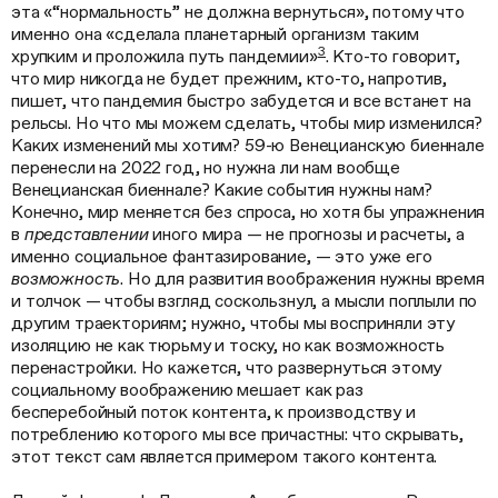
эта «“нормальность” не должна вернуться», потому что
именно она «сделала планетарный организм таким
3
хрупким и проложила путь пандемии»
. Кто-то говорит,
что мир никогда не будет прежним, кто-то, напротив,
пишет, что пандемия быстро забудется и все встанет на
рельсы. Но что мы можем сделать, чтобы мир изменился?
Каких изменений мы хотим? 59-ю Венецианскую биеннале
перенесли на 2022 год, но нужна ли нам вообще
Венецианская биеннале? Какие события нужны нам?
Конечно, мир меняется без спроса, но хотя бы упражнения
в
представлении
иного мира — не прогнозы и расчеты, а
именно социальное фантазирование, — это уже его
возможность
. Но для развития воображения нужны время
и толчок — чтобы взгляд соскользнул, а мысли поплыли по
другим траекториям; нужно, чтобы мы восприняли эту
изоляцию не как тюрьму и тоску, но как возможность
перенастройки. Но кажется, что развернуться этому
социальному воображению мешает как раз
бесперебойный поток контента, к производству и
потреблению которого мы все причастны: что скрывать,
этот текст сам является примером такого контента.