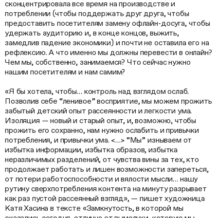
сконцентрировала все время на производстве и
потреблении (чтобы поддержать друг друга, чтобы
предоставить посетителям замену офлайн-досуга, чтобы
удержать аудиторию и, в конце концов, выжить,
замедлив падение экономики) и почти не оставила его на
рефлексию. А что именно мы должны перевести в онлайн?
Чем мы, собственно, занимаемся? Что сейчас нужно
нашим посетителям и нам самим?
«Я бы хотела, чтобы… контроль над взглядом ослаб.
Позволив себе “ленивое” восприятие, мы можем прожить
забытый детский опыт рассеянности и легкости ума.
Изоляция — новый и старый опыт, и, возможно, чтобы
прожить его сохранно, нам нужно ослабить и привычки
потребления, и привычки ума. <…> “Мы” изнываем от
избытка информации, избытка образов, избытка
неразличимых разделений, от чувства вины за тех, кто
продолжает работать и лишен возможности запереться,
от потери работоспособности и вялости мысли… нашу
рутину сверхпотребления контента на минуту разрывает
как раз пустой рассеянный взгляд», — пишет художница
Катя Хасина в тексте «Замкнутость, в которой мы
оказались сегодня, отлична от вымолчки, которую мы