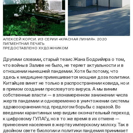
АЛЕКСЕЙ КОРСИ. ИЗ СЕРИИ «КРАСНАЯ ЛИНИЯ». 2020
ПИГМЕНТНАЯ ПЕЧАТЬ
ПРЕДОСТАВЛЕНО ХУДОЖНИКОМ
Другими словами, старый тезис Жана Бодрийяра о том,
что войны в Заливе не было, не теряет актуальности и в
отношении нынешней пандемии. Хотя бы потому, что
здесь к медицине примешивается мощная доза политики.
Китайцев винят не только в распространении ковида, но и
в прямом создании пресловутого вируса. А мы виним
собственные власти — в злонамеренном занижении числа
жертв пандемии и одновременно в уничтожении системы
здравоохранения под предлогом борьбы с заразой. Во
введении карантинных мер видим окончательный переход
к цифровому ГУЛАГу, но в то же время в их отмене —
принесение населения в жертву имперскому молоху. Так в
двойном свете биологии и политики пандемия принимает