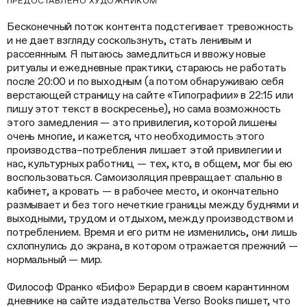
ПРЕДОСТАВЛЕНО ХУДОЖНИКОМ
Бесконечный поток контента подстегивает тревожность
и не дает взгляду соскользнуть, стать ленивым и
рассеянным. Я пытаюсь замедлиться и ввожу новые
ритуалы и ежедневные практики, стараюсь не работать
после 20:00 и по выходным (а потом обнаруживаю себя
верстающей страницу на сайте «Типографии» в 22:15 или
пишу этот текст в воскресенье), но сама возможность
этого замедления — это привилегия, которой лишены
очень многие, и кажется, что необходимость этого
производства–потребления лишает этой привилегии и
нас, культурных работниц — тех, кто, в общем, мог бы ею
воспользоваться. Самоизоляция превращает спальню в
кабинет, а кровать — в рабочее место, и окончательно
размывает и без того нечеткие границы между буднями и
выходными, трудом и отдыхом, между производством и
потреблением. Время и его ритм не изменились, они лишь
схлопнулись до экрана, в котором отражается прежний —
нормальный — мир.
Философ Франко «Бифо» Берарди в своем карантинном
дневнике на сайте издательства Verso Books пишет, что