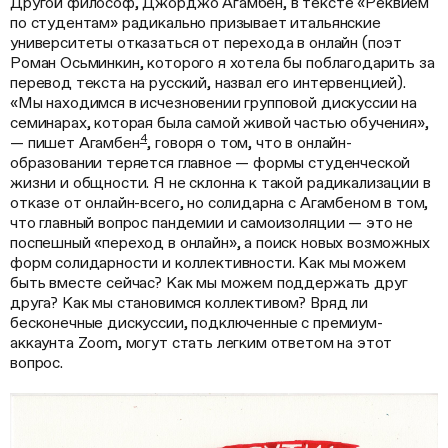
Другой философ, Джорджо Агамбен, в тексте «Реквием
по студентам» радикально призывает итальянские
университеты отказаться от перехода в онлайн (поэт
Роман Осьминкин, которого я хотела бы поблагодарить за
перевод текста на русский, назвал его интервенцией).
«Мы находимся в исчезновении групповой дискуссии на
семинарах, которая была самой живой частью обучения»,
4
— пишет Агамбен
, говоря о том, что в онлайн-
образовании теряется главное — формы студенческой
жизни и общности. Я не склонна к такой радикализации в
отказе от онлайн-всего, но солидарна с Агамбеном в том,
что главный вопрос пандемии и самоизоляции — это не
поспешный «переход в онлайн», а поиск новых возможных
форм солидарности и коллективности. Как мы можем
быть вместе сейчас? Как мы можем поддержать друг
друга? Как мы становимся коллективом? Вряд ли
бесконечные дискуссии, подключенные с премиум-
аккаунта Zoom, могут стать легким ответом на этот
вопрос.