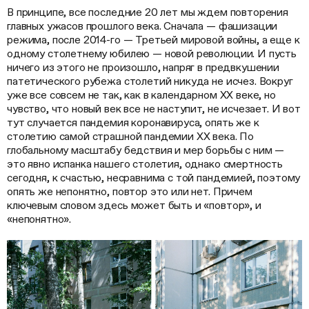
В принципе, все последние 20 лет мы ждем повторения
главных ужасов прошлого века. Сначала — фашизации
режима, после 2014-го — Третьей мировой войны, а еще к
одному столетнему юбилею — новой революции. И пусть
ничего из этого не произошло, напряг в предвкушении
патетического рубежа столетий никуда не исчез. Вокруг
уже все совсем не так, как в календарном ХХ веке, но
чувство, что новый век все не наступит, не исчезает. И вот
тут случается пандемия коронавируса, опять же к
столетию самой страшной пандемии ХХ века. По
глобальному масштабу бедствия и мер борьбы с ним —
это явно испанка нашего столетия, однако смертность
сегодня, к счастью, несравнима с той пандемией, поэтому
опять же непонятно, повтор это или нет. Причем
ключевым словом здесь может быть и «повтор», и
«непонятно».