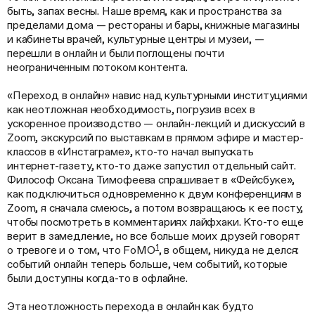
быть, запах весны. Наше время, как и пространства за
пределами дома — рестораны и бары, книжные магазины
и кабинеты врачей, культурные центры и музеи, —
перешли в онлайн и были поглощены почти
неограниченным потоком контента.
«Переход в онлайн» навис над культурными институциями
как неотложная необходимость, погрузив всех в
ускоренное производство — онлайн-лекций и дискуссий в
Zoom, экскурсий по выставкам в прямом эфире и мастер-
классов в «Инстаграме», кто-то начал выпускать
интернет-газету, кто-то даже запустил отдельный сайт.
Философ Оксана Тимофеева спрашивает в «Фейсбуке»,
как подключиться одновременно к двум конференциям в
Zoom, я сначала смеюсь, а потом возвращаюсь к ее посту,
чтобы посмотреть в комментариях лайфхаки. Кто-то еще
верит в замедление, но все больше моих друзей говорят
1
о тревоге и о том, что FoMO
, в общем, никуда не делся:
событий онлайн теперь больше, чем событий, которые
были доступны когда-то в офлайне.
Эта неотложность перехода в онлайн как будто