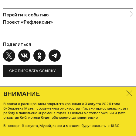
Перейти к событию
Проект «Рефлексии»
Поделиться
СКОПИРОВАТЬ ССЫЛКУ
ВНИМАНИЕ
В связи с расширением открытого хранения с 3 августа 2026 года
библиотека Музея современного искусства «Гараж» приостанавливает
работу в павильоне «Времена года». О новом местоположении и дате
открытия библиотеки будет объявлено дополнительно.
В четверг, 6 августа, Музей, кафе и магазин будут закрыты с 18:30.
СПИСОК МАТЕРИАЛОВ