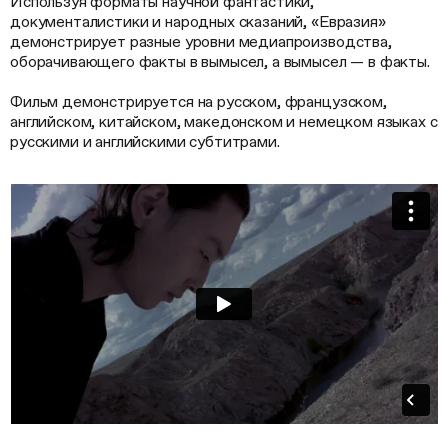
Используя форматы научной фантастики,
документалистики и народных сказаний, «Евразия»
демонстрирует разные уровни медиапроизводства,
оборачивающего факты в вымысел, а вымысел — в факты.
Фильм демонстрируется на русском, французском,
английском, китайском, македонском и немецком языках с
русскими и английскими субтитрами.