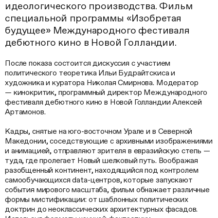
идеологического производства. Фильм
специальной программы «Изобретая
будущее» Международного фестиваля
дебютного кино в Новой Голландии.
После показа состоится дискуссия с участием
политического теоретика Ильи Будрайтскиса и
художника и куратора Николая Смирнова. Модератор
— кинокритик, программный директор Международного
фестиваля дебютного кино в Новой Голландии Алексей
Артамонов.
Кадры, снятые на юго-восточном Урале и в Северной
Македонии, соседствующие с архивными изображениями
и анимацией, отправляют зрителя в евразийскую степь —
туда, где пролегает Новый шелковый путь. Воображая
разобщенный континент, находящийся под контролем
самообучающихся data-центров, которые запускают
события мирового масштаба, фильм обнажает различные
формы мистификации: от шаблонных политических
доктрин до неоклассических архитектурных фасадов.