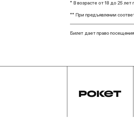
* В возрасте от 18 до 25 ле
** При предъявлении соотв
Билет дает право посещени