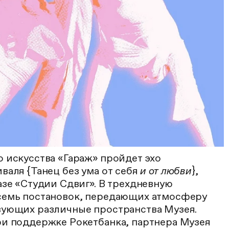
 искусства «Гараж» пройдет эхо
валя {Танец без ума от себя
и от любви
},
азе «Студии Сдвиг». В трехдневную
семь постановок, передающих атмосферу
вующих различные пространства Музея.
ри поддержке Рокетбанка, партнера Музея