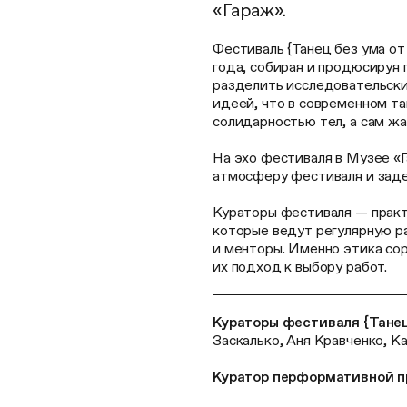
«Гараж».
Фестиваль {Танец без ума от
года, собирая и продюсируя
разделить исследовательски
идеей, что в современном т
солидарностью тел, а сам жа
На эхо фестиваля в Музее «
атмосферу фестиваля и зад
Кураторы фестиваля — прак
которые ведут регулярную ра
и менторы. Именно этика со
их подход к выбору работ.
Кураторы фестиваля {Танец
Заскалько, Аня Кравченко, 
Куратор перформативной п