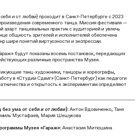
 себя и от любви} проходит в Санкт-Петербурге с 2023
 произведения современного танца. Миссия фестиваля —
й азарт танцевальных практик с аудиторией и увлечь
анце общность зрителей и исполнителей обеспечена
нр шире понятий виртуозности и экспрессии.
Гараж» будут показаны восемь постановок, передающих
ействующих различные пространства Музея.
тикующие танц-художники, танцоры и хореографы,
боту в «Студии Сдвиг» (Санкт-Петербург) как педагоги
ратничества и открытость к экспериментам определяют
 без ума от себя
и от любви
}:
Антон Вдовиченко, Таня
Камиль Мустафаев, Мария Шешукова
рограммы Музея «Гараж»:
Анастасия Митюшина