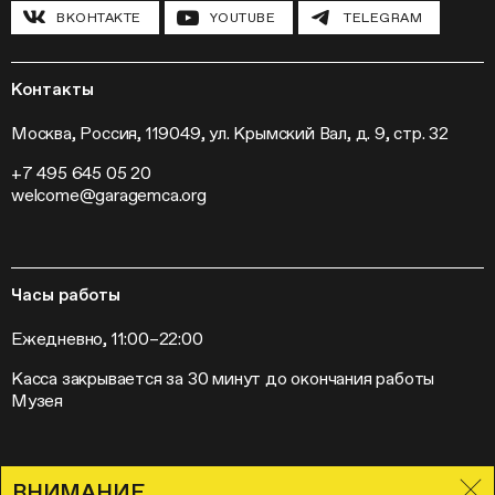
Инклюзивные программы
Павильон «Шестигранник»
ВКОНТАКТЕ
YOUTUBE
TELEGRAM
Конференции
Хроника Музея «Гараж»
Гранты и стипендии
Устойчивое развитие
Программа «Новые медиа»
Новости
Кинопрограмма
Пресса
Контакты
Радио «Станция»
Вакансии
Выставки
Контакты
Москва, Россия, 119049, ул. Крымский Вал, д. 9, стр. 32
Внешние проекты
+7 495 645 05 20
Слет институций современного искусства
welcome@garagemca.org
Часы работы
Ежедневно, 11:00–22:00
Касса закрывается за 30 минут до окончания работы
Музея
ВНИМАНИЕ