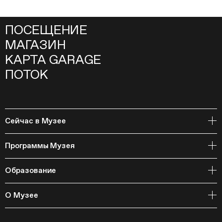
ПОСЕЩЕНИЕ
МАГАЗИН
КАРТА GARAGE
ПОТОК
Сейчас в Музее
Открытое хранение
Программы Музея
События
Архивная коллекция и RAAN
Образование
Библиотека
Издательская программа
Онлайн-курсы
Мастерские
О Музее
Курсы
Полевые исследования
Циклы лекций
Исследовательские лаборатории
История и программа