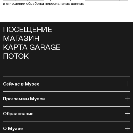
в отношении обработки персональных данных
.
ПОСЕЩЕНИЕ
МАГАЗИН
КАРТА GARAGE
ПОТОК
Сейчас в Музее
Открытое хранение
Программы Музея
События
Архивная коллекция и RAAN
Образование
Библиотека
Издательская программа
Онлайн-курсы
Мастерские
О Музее
Курсы
Полевые исследования