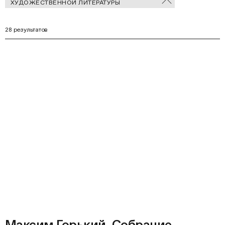
ХУДОЖЕСТВЕННОЙ ЛИТЕРАТУРЫ
В
фильтры
Ф
28 результатов
Максим Горький. Собрание