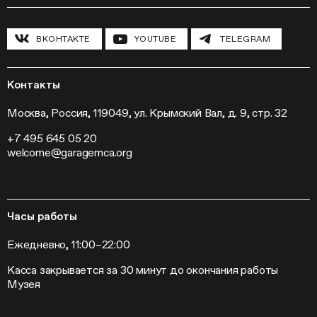
Циклы лекций
Исследовательские лаборатории
История и программа
Инклюзивные программы
Павильон «Шестигранник»
ВКОНТАКТЕ
YOUTUBE
TELEGRAM
Конференции
Хроника Музея «Гараж»
Гранты и стипендии
Устойчивое развитие
Программа «Новые медиа»
Новости
Кинопрограмма
Пресса
Контакты
Радио «Станция»
Вакансии
Выставки
Контакты
Москва, Россия, 119049, ул. Крымский Вал, д. 9, стр. 32
Внешние проекты
+7 495 645 05 20
Слет институций современного искусства
welcome@garagemca.org
Часы работы
Ежедневно, 11:00–22:00
Касса закрывается за 30 минут до окончания работы
Музея