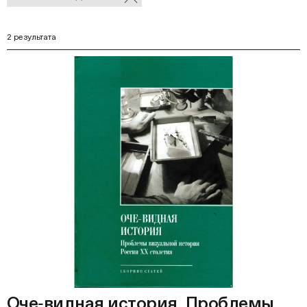
В
фильтры
Ф
2 результата
Оче‑видная история. Проблемы