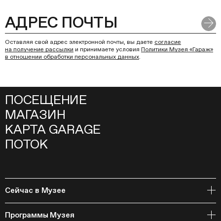
Оставляя свой адрес электронной почты, вы даете
согласие
на получение рассылки
и принимаете условия
Политики Музея «Гараж»
в отношении обработки персональных данных
.
ПОСЕЩЕНИЕ
МАГАЗИН
КАРТА GARAGE
ПОТОК
Сейчас в Музее
Открытое хранение
Программы Музея
События