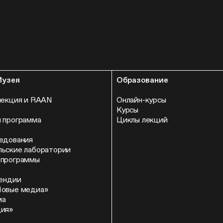
Музея
Образование
лекция и RAAN
Онлайн-курсы
Курсы
 программа
Циклы лекций
едования
ьские лаборатории
 программы
пендии
Новые медиа»
ма
ция»