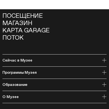
ПОСЕЩЕНИЕ
МАГАЗИН
КАРТА GARAGE
ПОТОК
Сейчас в Музее
Открытое хранение
Программы Музея
События
Архивная коллекция и RAAN
Образование
Библиотека
Издательская программа
Онлайн-курсы
Мастерские
О Музее
Курсы
Полевые исследования
Циклы лекций
Исследовательские лаборатории
История и программа