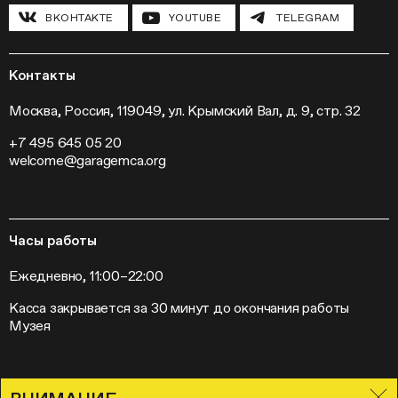
Инклюзивные программы
Павильон «Шестигранник»
ВКОНТАКТЕ
YOUTUBE
TELEGRAM
Конференции
Хроника Музея «Гараж»
Гранты и стипендии
Устойчивое развитие
Программа «Новые медиа»
Новости
Кинопрограмма
Пресса
Контакты
Радио «Станция»
Вакансии
Выставки
Контакты
Москва, Россия, 119049, ул. Крымский Вал, д. 9, стр. 32
Внешние проекты
+7 495 645 05 20
Слет институций современного искусства
welcome@garagemca.org
Часы работы
Ежедневно, 11:00–22:00
Касса закрывается за 30 минут до окончания работы
Музея