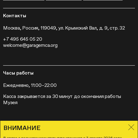
Гранты и стипендии
Устойчивое развитие
Программа «Новые медиа»
Новости
Кинопрограмма
Пресса
Контакты
Радио «Станция»
Вакансии
Выставки
Контакты
Москва, Россия, 119049, ул. Крымский Вал, д. 9, стр. 32
Внешние проекты
+7 495 645 05 20
Слет институций современного искусства
welcome@garagemca.org
Часы работы
Ежедневно, 11:00–22:00
Касса закрывается за 30 минут до окончания работы
Музея
ВНИМАНИЕ
Правила посещения Музея «Гараж»
Лицензионное соглашение
В связи с расширением открытого хранения с 3 августа 2026 года