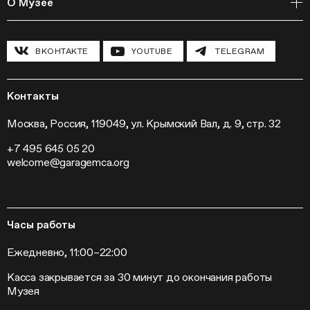
О Музее
Курсы
Полевые исследования
Циклы лекций
Исследовательские лаборатории
История и программа
Инклюзивные программы
Павильон «Шестигранник»
ВКОНТАКТЕ
YOUTUBE
TELEGRAM
Конференции
Хроника Музея «Гараж»
Гранты и стипендии
Устойчивое развитие
Программа «Новые медиа»
Новости
Кинопрограмма
Пресса
Контакты
Радио «Станция»
Вакансии
Выставки
Контакты
Москва, Россия, 119049, ул. Крымский Вал, д. 9, стр. 32
Внешние проекты
+7 495 645 05 20
Слет институций современного искусства
welcome@garagemca.org
Часы работы
Ежедневно, 11:00–22:00
Касса закрывается за 30 минут до окончания работы
Музея