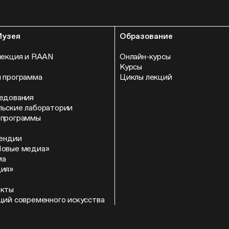
Музея
Образование
лекция и RAAN
Онлайн-курсы
Курсы
 программа
Циклы лекций
едования
ьские лаборатории
 программы
пендии
Новые медиа»
ма
ция»
екты
ций современного искусства