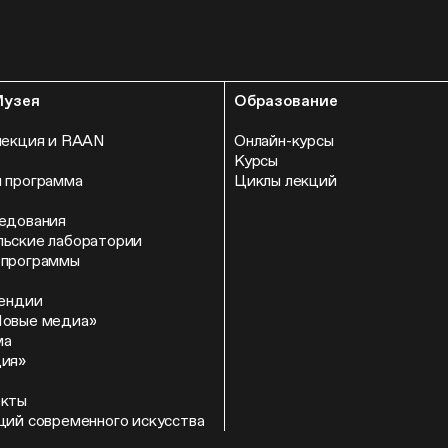
Музея
Образование
лекция и RAAN
Онлайн-курсы
Курсы
 программа
Циклы лекций
едования
ьские лаборатории
 программы
пендии
Новые медиа»
ма
ция»
екты
ций современного искусства