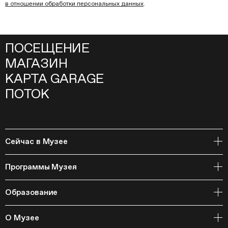
в отношении обработки персональных данных
.
ПОСЕЩЕНИЕ
МАГАЗИН
КАРТА GARAGE
ПОТОК
Сейчас в Музее
Открытое хранение
Программы Музея
События
Архивная коллекция и RAAN
Образование
Библиотека
Издательская программа
Онлайн-курсы
Мастерские
О Музее
Курсы
Полевые исследования