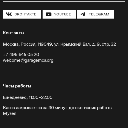
Циклы лекций
Исследовательские лаборатории
История и программа
Инклюзивные программы
Павильон «Шестигранник»
ВКОНТАКТЕ
YOUTUBE
TELEGRAM
Конференции
Хроника Музея «Гараж»
Гранты и стипендии
Устойчивое развитие
Программа «Новые медиа»
Новости
Кинопрограмма
Пресса
Контакты
Радио «Станция»
Вакансии
Выставки
Контакты
Москва, Россия, 119049, ул. Крымский Вал, д. 9, стр. 32
Внешние проекты
+7 495 645 05 20
Слет институций современного искусства
welcome@garagemca.org
Часы работы
Ежедневно, 11:00–22:00
Касса закрывается за 30 минут до окончания работы
Музея