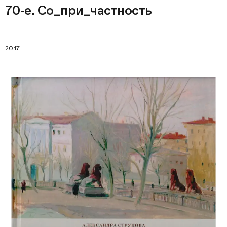
70‑е. Со_при_частность
2017