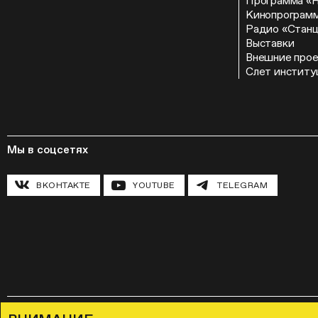
Программа «
Кинопрограм
Радио «Стан
Выставки
Внешние про
Слет институ
Мы в соцсетях
ВКОНТАКТЕ
YOUTUBE
TELEGRAM
Правила посещения Музея «Гараж»
Лицензионное соглашение