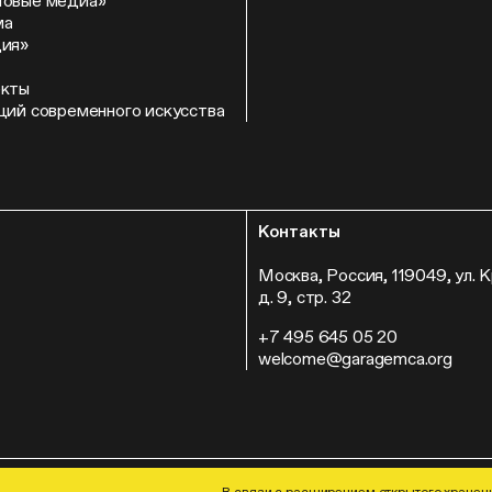
Новые медиа»
ма
ция»
екты
ций современного искусства
Контакты
Москва, Россия, 119049, ул. 
д. 9, стр. 32
+7 495 645 05 20
welcome@garagemca.org
© Музей современного искусства «
В связи с расширением открытого хранени