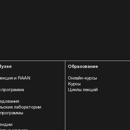
Музея
Образование
лекция и RAAN
Онлайн-курсы
Курсы
 программа
Циклы лекций
едования
ьские лаборатории
 программы
пендии