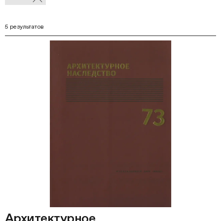
В
фильтры
Ф
5 результатов
Архитектурное