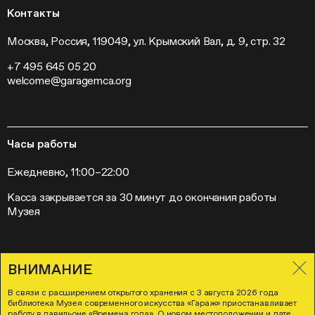
Кинопрограмма
Пресса
Контакты
Радио «Станция»
Вакансии
Выставки
Контакты
Москва, Россия, 119049, ул. Крымский Вал, д. 9, стр. 32
Внешние проекты
+7 495 645 05 20
Слет институций современного искусства
welcome@garagemca.org
Часы работы
Ежедневно, 11:00–22:00
Касса закрывается за 30 минут до окончания работы
Музея
ВНИМАНИЕ
Правила посещения Музея «Гараж»
Лицензионное соглашение
В связи с расширением открытого хранения с 3 августа 2026 года
Политика в отношении обработки и защиты персональных данных
библиотека Музея современного искусства «Гараж» приостанавливает
Согласие на осуществление рекламно-информационных рассылок
работу в павильоне «Времена года». О новом местоположении и дате