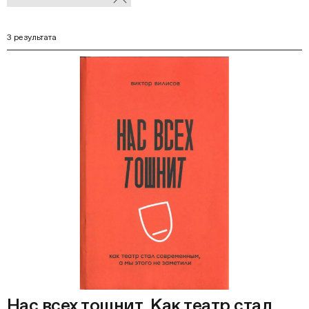
В
фильтры
Ф
3 результата
Нас всех тошнит. Как театр стал