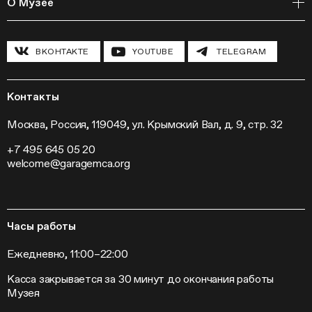
О Музее
Курсы
Полевые исследования
Циклы лекций
Исследовательские лаборатории
История и программа
Инклюзивные программы
Павильон «Шестигранник»
ВКОНТАКТЕ
YOUTUBE
TELEGRAM
Конференции
Хроника Музея «Гараж»
Гранты и стипендии
Устойчивое развитие
Программа «Новые медиа»
Новости
Кинопрограмма
Пресса
Контакты
Радио «Станция»
Вакансии
Выставки
Контакты
Москва, Россия, 119049, ул. Крымский Вал, д. 9, стр. 32
Внешние проекты
+7 495 645 05 20
Слет институций современного искусства
welcome@garagemca.org
Часы работы
Ежедневно, 11:00–22:00
Касса закрывается за 30 минут до окончания работы
Музея